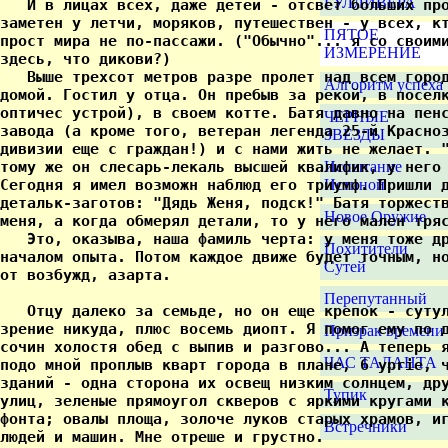
ГУЛЛИВЕРА
ПЯТОЕ
ИЗМЕРЕНИЕ
Алгоритм успеха
ЧЕРНЫЕ
ЗВЕЗДЫ
Испытание
Истиной
Новое Оружие
Похитители
Сутей
Перепутанный
Призрак времени
ЧАС ТАЛАНТА
Тупик
Встречники