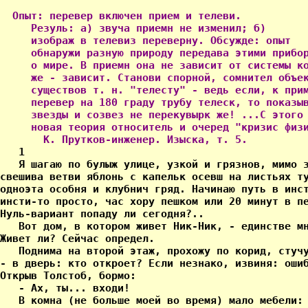
  Опыт: перевер включен прием и телеви.

     Резуль: а) звуча приемн не изменил; б)

     изображ в телевиз переверну. Обсужде: опыт

     обнаружи разную природу передава этими прибор
     о мире. В приемн она не зависит от системы ко
     же - зависит. Станови спорной, сомнител объек
     существов т. н. "телесту" - ведь если, к прим
     перевер на 180 граду трубу телеск, то показыв
     звезды и созвез не перекувырк же! ...С этого 
     новая теория относитель и очеред "кризис физи
       К. Прутков-инженер. Изыска, т. 5.