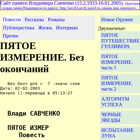
Сайт памяти Владимира Савченко (15.2.1933-16.01.2005).
Оригинал
создан самим Владимиром по адресу: http://savch1savch.narod.ru, однако мир изменился...
Повести
Рассказы
Романы
Новое Оружие
Публицистика
Жизнь
Интервью
Двуязычные:
ПЯТОЕ
Прочее
ПУТЕШЕСТВИЕ
ПЯТОЕ
ГУЛЛИВЕРА
ИЗМЕРЕНИЕ. Без
ПЯТОЕ
ИЗМЕРЕНИЕ.
окончаний
часть 1
ПЯТОЕ
ИЗМЕРЕНИЕ.
   Без Окнч для >  7 -значн слов

Дата: 02-02-2003

часть 2
Начало ||-перевода в 05:13:27

АЛГОРИТМ
УСПЕХА
  Влади САВЧЕНКО

ЧЕРНЫЕ
ЗВЕЗДЫ
  ПЯТОЕ ИЗМЕР

ИСПЫТАНИЕ
     Повесть 
ЛУНА