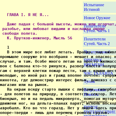
Испытание
Истиной
  ГЛАВА I. Я НЕ Я...

Новое Оружие
   Даже падая с большой высоты, можно или огорчат,
Похитители
 разобье, или любоват видами и наслажда ощуще

Сутей. Часть 1
 свободн полета.

   К. Прутков-инженер, Мысль 56 
Похитители
Сутей. Часть 2
Перепутанный
ПРИЗРАК
ВРЕМЕНИ
ЧАС ТАЛАНТА
Тупик
Встречники.
Повесть
Без окончаний:
ПЯТОЕ
ПУТЕШЕСТВИЕ